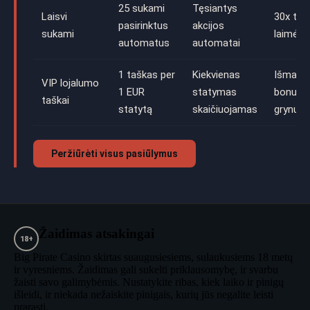
25 sukami
Tęsiantys
Laisvi
30x tik
pasirinktus
akcijos
sukami
laimėji
automatus
automatai
1 taškas per
Kiekvienas
Išmainy
VIP lojalumo
1 EUR
statymas
bonusu
taškai
statytą
skaičiuojamas
grynuos
Peržiūrėti visus pasiūlymus
Žaidimas atsakingai
18+
Big Pirate Casino skirtas suaugusiesiems, sulaukusiems 18 metų
ir vyresniems. Žaidimas gali sukelti priklausomybę, ir svarbu
žaisti savo galimybėmis. Nustatykite ribas, kiek laiko ir pinigų
išleidi, ir niekada nežaiskite pinigais, kurių jūs negalite leisti
prarasti.