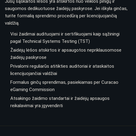
Jūsų sąskaitos lėšos yra atskirtos nuo veiklos pinigų ir
saugomos dedikuotuose žaidėjų paskyrose. Jei iškyla ginčas,
turite formalią sprendimo procedūrą per licencijuojančią
valdžią.
Visi žaidimai audituojami ir sertifikuojami kaip sąžiningi
pagal Technical Systems Testing (TST)
Žaidėjų lėšos atskirtos ir apsaugotos nepriklausomose
žaidėjų paskyrose
Privalomi reguliarūs atitikties auditoriai ir ataskaitos
licencijuojančiai valdžiai
Formalus ginčų sprendimas, pasiekiamas per Curacao
eGaming Commission
Atsakingo žaidimo standartai ir žaidėjų apsaugos
reikalavimai yra įgyvendinti