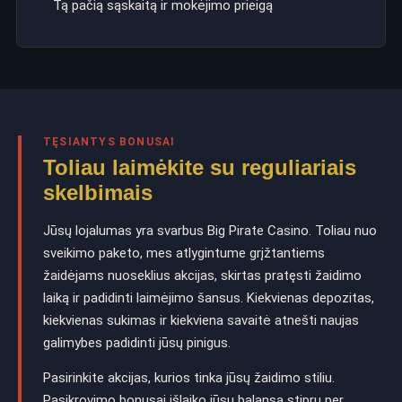
Tą pačią sąskaitą ir mokėjimo prieigą
TĘSIANTYS BONUSAI
Toliau laimėkite su reguliariais
skelbimais
Jūsų lojalumas yra svarbus Big Pirate Casino. Toliau nuo
sveikimo paketo, mes atlygintume grįžtantiems
žaidėjams nuoseklius akcijas, skirtas pratęsti žaidimo
laiką ir padidinti laimėjimo šansus. Kiekvienas depozitas,
kiekvienas sukimas ir kiekviena savaitė atnešti naujas
galimybes padidinti jūsų pinigus.
Pasirinkite akcijas, kurios tinka jūsų žaidimo stiliu.
Pasikrovimo bonusai išlaiko jūsų balansą stiprų per