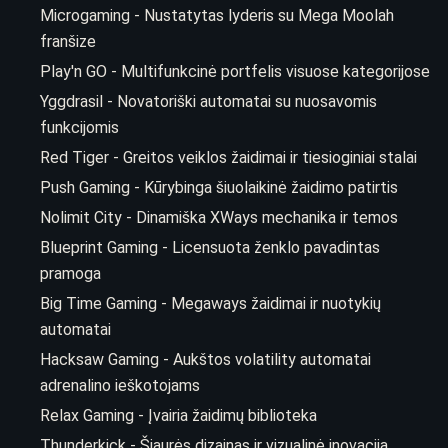
Microgaming - Nustatytas lyderis su Mega Moolah
franšize
Play'n GO - Multifunkcinė portfelis visuose kategorijose
Yggdrasil - Novatoriški automatai su nuosavomis
funkcijomis
Red Tiger - Greitos veiklos žaidimai ir tiesioginiai stalai
Push Gaming - Kūrybinga šiuolaikinė žaidimo patirtis
Nolimit City - Dinamiška XWays mechanika ir temos
Blueprint Gaming - Licensuota ženklo pavadintas
pramoga
Big Time Gaming - Megaways žaidimai ir nuotykių
automatai
Hacksaw Gaming - Aukštos volatility automatai
adrenalino ieškotojams
Relax Gaming - Įvairia žaidimų biblioteka
Thunderkick - Šiaurės dizainas ir vizualinė inovacija