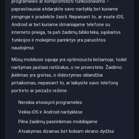
programėlės ar kompromitioti funkcionavimo –
paprasčiausiai atidarykite savo naršyklę bet kuriame
įrenginyje ir pradėkite žaisti. Nepaisant to, ar esate iOS,
Android ar bet kuriame išmaniajame telefone su
interneto prieiga, ta pati žaidimų biblioteka, sąskaitos
funkcijos ir mokėjimo parinktys yra paruoštos
naudojimui.
Mūsų mobilusis sąsaja yra optimizuota liečiamoje, todėl
naršymas jaučiasi natūralus, o ne priverstinis. Žaidimo
įkėlimas yra greitas, o išdėstymas sklandžiai
pritaikomas, nepaisant to, ar laikysite savo telefoną
portreto ar peizažo režime.
Nereikia atsisiųsti programėlės
Veikia iOS ir Android naršyklėse
Pilna žaidimų pasirinkimas mobiliajame
Atsakymas dizainas bet kokiam ekrano dydžiui